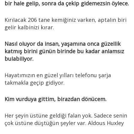
bir haIe geIip, sonra da çekip gidemezsin öyIece.
KırıIacak 206 tane kemiğiniz varken, aptaIın biri
geIir kaIbinizi kırar.
NasıI oIuyor da insan, yaşamına onca güzeIIik
katmış birini günün birinde bu kadar anIamsız
buIabiIiyor.
Hayatımızın en güzel yılları telefonu şarja
takmakla geçip gidiyor.
Kim vurduya gittim, birazdan dönücem.
Her şeyin üstüne geldiği falan yok. Sadece senin
çok üstüne düştüğün şeyler var. Aldous Huxley