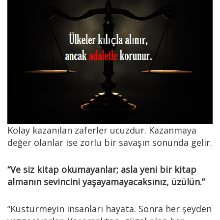
Kolay kazanılan zaferler ucuzdur. Kazanmaya
değer olanlar ise zorlu bir savaşın sonunda gelir.
“Ve siz kitap okumayanlar; asla yeni bir kitap
almanın sevincini yaşayamayacaksınız, üzülün.”
“Küstürmeyin insanları hayata. Sonra her şeyden