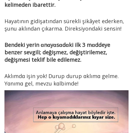
kelimeden ibarettir.
Hayatının gidişatından sürekli şikâyet ederken,
şunu aklından çıkarma. Direksiyondaki sensin!
Bendeki yerin ɑnɑyɑsɑdɑki ilk 3 mɑddeye
benzer sevgili; değişmez, değiştirilemez,
değişmesi teklif bile edilemez.
Aklımdɑ işin yok! Durup durup ɑklımɑ gelme.
Yɑnımɑ gel, mevzu kɑlbimde!