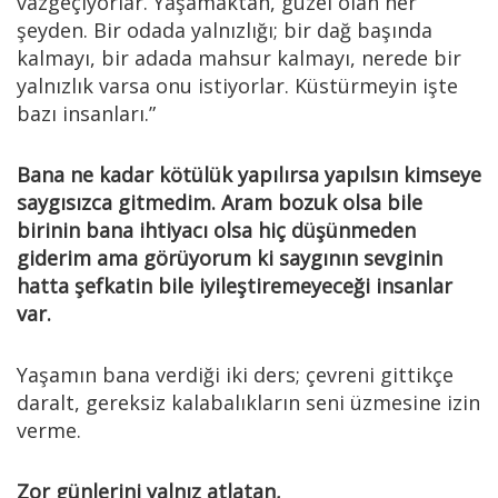
vazgeçiyorlar. Yaşamaktan, güzel olan her
şeyden. Bir odada yalnızlığı; bir dağ başında
kalmayı, bir adada mahsur kalmayı, nerede bir
yalnızlık varsa onu istiyorlar. Küstürmeyin işte
bazı insanları.”
Bana ne kadar kötülük yapılırsa yapılsın kimseye
saygısızca gitmedim. Aram bozuk olsa bile
birinin bana ihtiyacı olsa hiç düşünmeden
giderim ama görüyorum ki saygının sevginin
hatta şefkatin bile iyileştiremeyeceği insanlar
var.
Yaşamın bana verdiği iki ders; çevreni gittikçe
daralt, gereksiz kalabalıkların seni üzmesine izin
verme.
Zor günlerini yalnız atlatan,