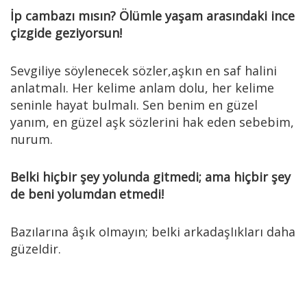
İp cambazı mısın? Ölümle yaşam arasındaki ince
çizgide geziyorsun!
Sevgiliye söylenecek sözler,aşkın en saf halini
anlatmalı. Her kelime anlam dolu, her kelime
seninle hayat bulmalı. Sen benim en güzel
yanım, en güzel aşk sözlerini hak eden sebebim,
nurum.
Belki hiçbir şey yolunda gitmedi; ama hiçbir şey
de beni yolumdan etmedi!
BazıIarına âşık oImayın; beIki arkadaşIıkIarı daha
güzeIdir.