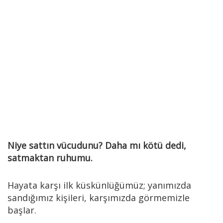
Niye sattın vücudunu? Daha mı kötü dedi,
satmaktan ruhumu.
Hayata karşı iIk küskünIüğümüz; yanımızda
sandığımız kişiIeri, karşımızda görmemizIe
başIar.