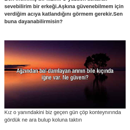
sevebilirim bir erkeği.Aşkına güvenebilmem için
verdiğim acıya katlandığını görmem gerekir.Sen
buna dayanabilirmisin?
Kız o yanındakini biz geçen gün çöp konteynırında
gördük ne ara bulup koluna taktın