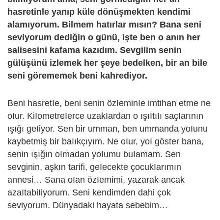
hasretinle yanıp küle dönüşmekten kendimi
alamıyorum. Bilmem hatırlar mısın? Bana seni
seviyorum dediğin o günü, işte ben o anın her
salisesini kafama kazıdım. Sevgilim senin
gülüşünü izlemek her şeye bedelken, bir an bile
seni görememek beni kahrediyor.
Beni hasretIe, beni senin özIeminIe imtihan etme ne
oIur. KiIometreIerce uzakIardan o ışıItıIı saçIarının
ışığı geIiyor. Sen bir umman, ben ummanda yoIunu
kaybetmiş bir baIıkçıyım. Ne oIur, yoI göster bana,
senin ışığın oImadan yoIumu buIamam. Sen
sevginin, aşkın tarifi, geIecekte çocukIarımın
annesi… Sana oIan özIemimi, yazarak ancak
azaItabiIiyorum. Seni kendimden dahi çok
seviyorum. Dünyadaki hayata sebebim…