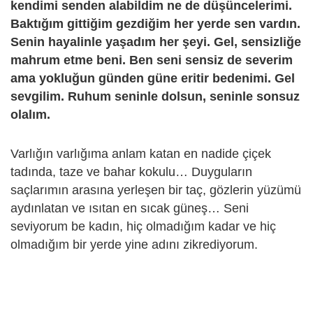
kendimi senden alabildim ne de düşüncelerimi.
Baktığım gittiğim gezdiğim her yerde sen vardın.
Senin hayalinle yaşadım her şeyi. Gel, sensizliğe
mahrum etme beni. Ben seni sensiz de severim
ama yokluğun günden güne eritir bedenimi. Gel
sevgilim. Ruhum seninle dolsun, seninle sonsuz
olalım.
Varlığın varlığıma anlam katan en nadide çiçek
tadında, taze ve bahar kokulu… Duyguların
saçlarımın arasına yerleşen bir taç, gözlerin yüzümü
aydınlatan ve ısıtan en sıcak güneş… Seni
seviyorum be kadın, hiç olmadığım kadar ve hiç
olmadığım bir yerde yine adını zikrediyorum.