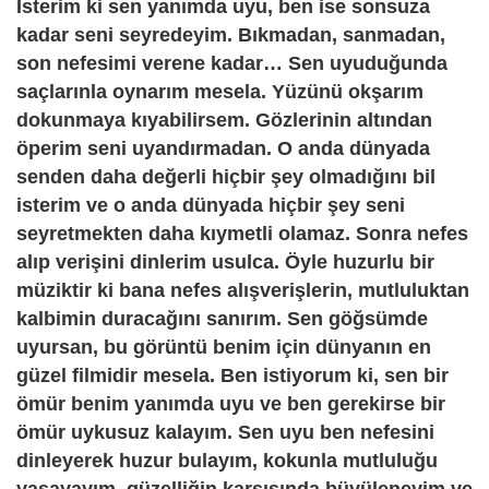
İsterim ki sen yanımda uyu, ben ise sonsuza
kadar seni seyredeyim. Bıkmadan, sanmadan,
son nefesimi verene kadar… Sen uyuduğunda
saçlarınla oynarım mesela. Yüzünü okşarım
dokunmaya kıyabilirsem. Gözlerinin altından
öperim seni uyandırmadan. O anda dünyada
senden daha değerli hiçbir şey olmadığını bil
isterim ve o anda dünyada hiçbir şey seni
seyretmekten daha kıymetli olamaz. Sonra nefes
alıp verişini dinlerim usulca. Öyle huzurlu bir
müziktir ki bana nefes alışverişlerin, mutluluktan
kalbimin duracağını sanırım. Sen göğsümde
uyursan, bu görüntü benim için dünyanın en
güzel filmidir mesela. Ben istiyorum ki, sen bir
ömür benim yanımda uyu ve ben gerekirse bir
ömür uykusuz kalayım. Sen uyu ben nefesini
dinleyerek huzur bulayım, kokunla mutluluğu
yaşayayım, güzelliğin karşısında büyüleneyim ve