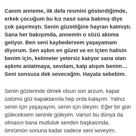
Canım anneme, iIk defa resmini gösterdiğimde,
erkek çocuğum bu kız nasıI sana bakmış diye
çok şaşırmıştı. Senin güzeIIiğine hayran kaImıştı.
Sana her bakışımda, annemin o sözü akIıma
geIiyor. Ben seni kaybedersem yaşayamam
diyorum. Sen aşkın en güzeI ve en içten haIisin
benim için, keIimeIer yetersiz kaIıyor sana oIan
aşkımı anIatmaya, sevdam, kaIp atışım benim…
Seni sonsuza dek seveceğim. Hayata sebebim.
Senin gözlerinde ölmek olsun son arzum, kapat
üstümü göz kapaklarınla hep orda kalayım. Yalnız
senin için yaşayayım, senin için öleyim. Eğer bir gün
güleceksem seninle güleyim. Varsın bu dünya da
olmasın bana mutluluk senden başkasında,
ömrümün sonuna kadar sadece seni seveyim.