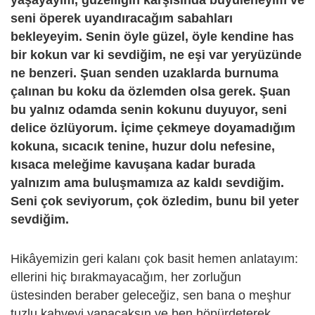
seni öperek uyandıracağım sabahları
bekleyeyim. Senin öyle güzel, öyle kendine has
bir kokun var ki sevdiğim, ne eşi var yeryüzünde
ne benzeri. Şuan senden uzaklarda burnuma
çalınan bu koku da özlemden olsa gerek. Şuan
bu yalnız odamda senin kokunu duyuyor, seni
delice özlüyorum. İçime çekmeye doyamadığım
kokuna, sıcacık tenine, huzur dolu nefesine,
kısaca meleğime kavuşana kadar burada
yalnızım ama buluşmamıza az kaldı sevdiğim.
Seni çok seviyorum, çok özledim, bunu bil yeter
sevdiğim.
Hikâyemizin geri kalanı çok basit hemen anlatayım:
ellerini hiç bırakmayacağım, her zorluğun
üstesinden beraber geleceğiz, sen bana o meşhur
tuzlu kahveyi yapacaksın ve ben höpürdeterek