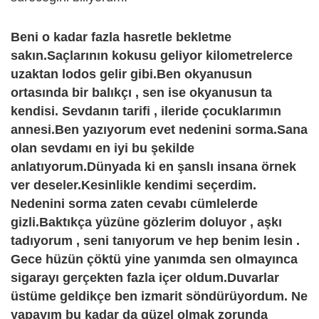
Beni o kadar fazla hasretle bekletme
sakın.Saçlarının kokusu geliyor kilometrelerce
uzaktan lodos gelir gibi.Ben okyanusun
ortasında bir balıkçı , sen ise okyanusun ta
kendisi. Sevdanın tarifi , ileride çocuklarımın
annesi.Ben yazıyorum evet nedenini sorma.Sana
olan sevdamı en iyi bu şekilde
anlatıyorum.Dünyada ki en şanslı insana örnek
ver deseler.Kesinlikle kendimi seçerdim.
Nedenini sorma zaten cevabı cümlelerde
gizli.Baktıkça yüzüne gözlerim doluyor , aşkı
tadıyorum , seni tanıyorum ve hep benim lesin .
Gece hüzün çöktü yine yanımda sen olmayınca
sigarayı gerçekten fazla içer oldum.Duvarlar
üstüme geldikçe ben izmarit söndürüyordum. Ne
yapayım bu kadar da güzel olmak zorunda