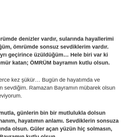
ümde denizler vardır, sularında hayallerimi
üm, ömrümde sonsuz sevdiklerim vardır.
yrı geçirince üzüldüğüm… Hele biri var ki
mür katan; ÖMRÜM bayramın kutlu olsun.
nlerce kez şükür… Bugün de hayatımda ve
in sevdiğim. Ramazan Bayramın mübarek olsun
eviyorum.
mutla, günlerin bin bir mutlulukla dolsun
nanım, hayatımın anlamı. Sevdiklerin sonsuza
ında olsun. Güler açan yüzün hiç solmasın,
ayramın kutlu olsun.