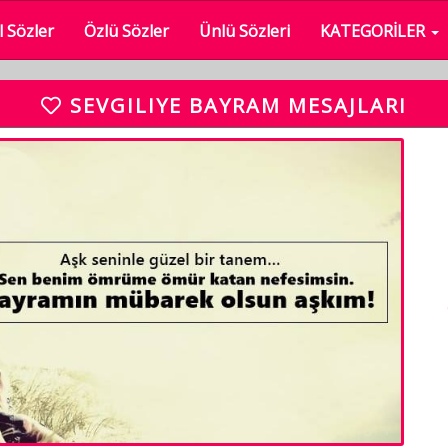
 Sözler
Özlü Sözler
Ünlü Sözleri
KATEGORİLER
SEVGILIYE BAYRAM MESAJLARI