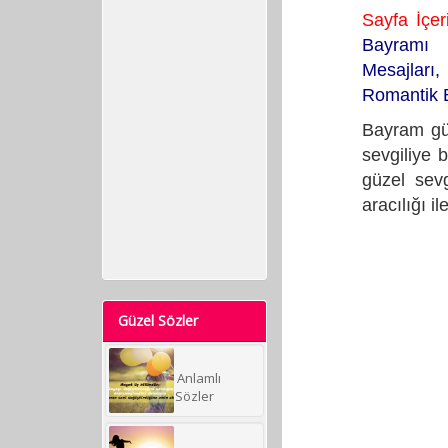
Sayfa İçer
Bayramı
Mesajları
Romantik B
Bayram gün
sevgiliye 
güzel sevg
aracılığı il
Güzel Sözler
Anlamlı
Sözler