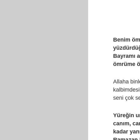
Benim ömr
yüzdürdüğ
Bayramı a
ömrüme ö
Allaha bi
kalbimdes
seni çok s
Yüreğin u
canım, ca
kadar yan
Ramazan B