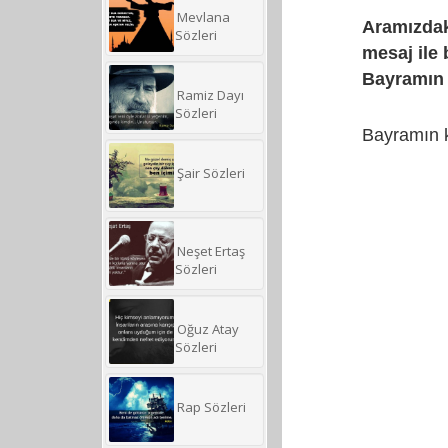
Mevlana
Aramızdaki
Sözleri
mesaj ile
Bayramın 
Ramiz Dayı
Sözleri
Bayramın k
Şair Sözleri
Neşet Ertaş
Sözleri
Oğuz Atay
Sözleri
Rap Sözleri