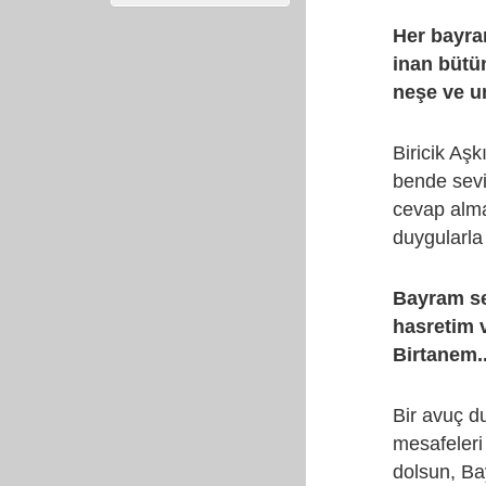
Her bayra
inan bütün
neşe ve u
Biricik Aşk
bende sev
cevap alma
duygularla 
Bayram se
hasretim 
Birtanem..
Bir avuç du
mesafeleri 
dolsun, Ba