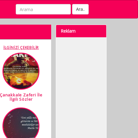
Ara..
Reklam
İLGİNİZİ ÇEKEBİLİR
Çanakkale Zaferi İle
İlgili Sözler