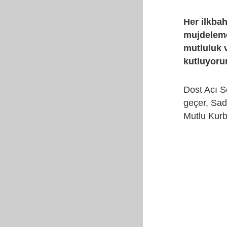
Her ilkbah
mujdeleme
mutluluk 
kutluyor
Dost Acı S
geçer, Sa
Mutlu Kurb