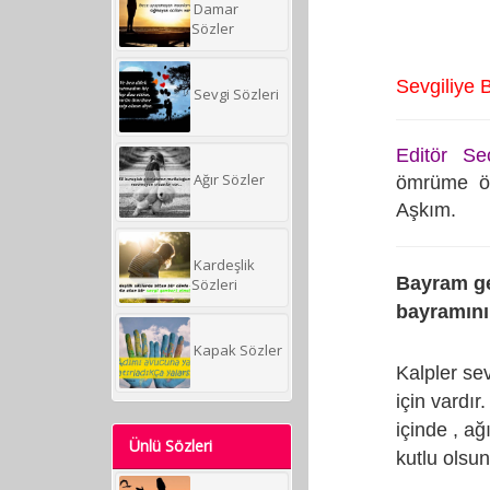
Damar
Sözler
Sevgiliye 
Sevgi Sözleri
Editör Seç
Ağır Sözler
ömrüme öm
Aşkım.
Kardeşlik
Bayram gec
Sözleri
bayramını 
Kapak Sözler
Kalpler se
için vardır
içinde , a
Ünlü Sözleri
kutlu olsun