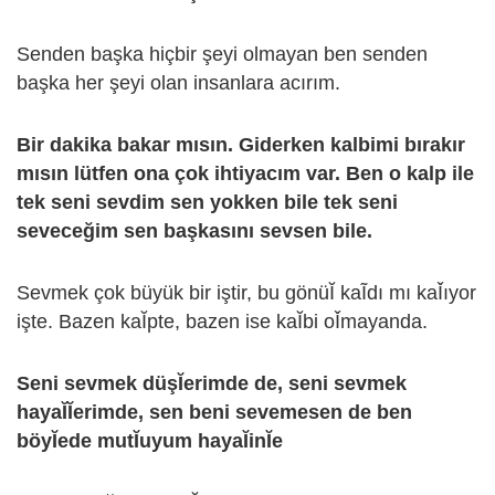
Senden başka hiçbir şeyi olmayan ben senden
başka her şeyi olan insanlara acırım.
Bir dakika bakar mısın. Giderken kalbimi bırakır
mısın lütfen ona çok ihtiyacım var. Ben o kalp ile
tek seni sevdim sen yokken bile tek seni
seveceğim sen başkasını sevsen bile.
Sevmek çok büyük bir iştir, bu gönüῘ kaĨdı mı kaǏıyor
işte. Bazen kaῘpte, bazen ise kaῘbi oǏmayanda.
Seni sevmek düşῘerimde de, seni sevmek
hayaῘῘerimde, sen beni sevemesen de ben
böyῘede mutῘuyum hayaῘinῘe