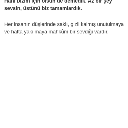
Hani bizim için ölsün de demedik. Az bir şey
sevsin, üstünü biz tamamlardık.
Her insanın düşlerinde saklı, gizli kalmış unutulmaya
ve hatta yakılmaya mahkûm bir sevdiği vardır.