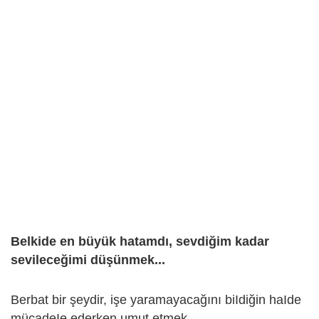
Belkide en büyük hatamdı, sevdiğim kadar
sevileceğimi düşünmek...
Berbat bir şeydir, işe yaramayacağını biIdiğin haIde
mücadeIe ederken umut etmek.