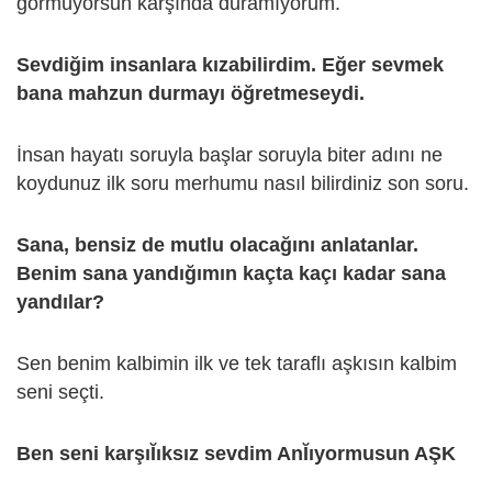
görmüyorsun karşında duramıyorum.
Sevdiğim insanlara kızabilirdim. Eğer sevmek
bana mahzun durmayı öğretmeseydi.
İnsan hayatı soruyla başlar soruyla biter adını ne
koydunuz ilk soru merhumu nasıl bilirdiniz son soru.
Sana, bensiz de mutlu olacağını anlatanlar.
Benim sana yandığımın kaçta kaçı kadar sana
yandılar?
Sen benim kalbimin ilk ve tek taraflı aşkısın kalbim
seni seçti.
Ben seni karşıῘıksız sevdim AnῘıyormusun AŞK