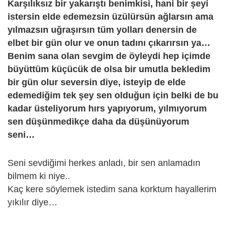
Karşılıksız bir yakarıştı benimkisi, hani bir şeyi
istersin elde edemezsin üzülürsün ağlarsın ama
yılmazsın uğraşırsın tüm yolları denersin de
elbet bir gün olur ve onun tadını çıkarırsın ya…
Benim sana olan sevgim de öyleydi hep içimde
büyüttüm küçücük de olsa bir umutla bekledim
bir gün olur seversin diye, isteyip de elde
edemediğim tek şey sen olduğun için belki de bu
kadar üsteliyorum hırs yapıyorum, yılmıyorum
sen düşünmedikçe daha da düşünüyorum
seni…
Seni sevdiğimi herkes anladı, bir sen anlamadın
bilmem ki niye..
Kaç kere söylemek istedim sana korktum hayallerim
yıkılır diye…