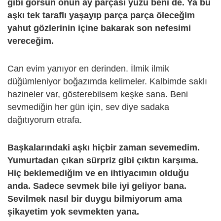
gibi görsün onun ay parçası yüzü beni de. Ya bu
aşkı tek taraflı yaşayıp parça parça öleceğim
yahut gözlerinin içine bakarak son nefesimi
vereceğim.
Can evim yanıyor en derinden. İlmik ilmik
düğümleniyor boğazımda kelimeler. Kalbimde saklı
hazineler var, gösterebilsem keşke sana. Beni
sevmediğin her gün için, sev diye sadaka
dağıtıyorum etrafa.
Başkalarındaki aşkı hiçbir zaman sevemedim.
Yumurtadan çıkan sürpriz gibi çıktın karşıma.
Hiç beklemediğim ve en ihtiyacımın olduğu
anda. Sadece sevmek bile iyi geliyor bana.
Sevilmek nasıl bir duygu bilmiyorum ama
şikayetim yok sevmekten yana.