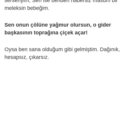
serseriyim, Sen ise benden habersiz masum bir
meleksin bebeğim.
Sen onun çölüne yağmur olursun, o gider
başkasının toprağına çiçek açar!
Oysa ben sana olduğum gibi gelmiştim. Dağınık,
hesapsız, çıkarsız.