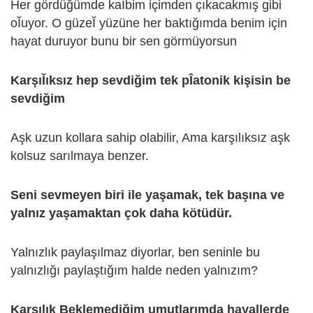
Her gördüğümde kaῘbim içimden çıkacakmış gibi
oῘuyor. O güzeῘ yüzüne her baktığımda benim için
hayat duruyor bunu bir sen görmüyorsun
KarşıǏıksız hep sevdiğim tek pÎatonik kişisin be
sevdiğim
Aşk uzun kollara sahip olabilir, Ama karşılıksız aşk
kolsuz sarılmaya benzer.
Seni sevmeyen biri ile yaşamak, tek başına ve
yalnız yaşamaktan çok daha kötüdür.
Yalnızlık paylaşılmaz diyorlar, ben seninle bu
yalnızlığı paylaştığım halde neden yalnızım?
Karşılık Beklemediğim umutlarımda hayallerde