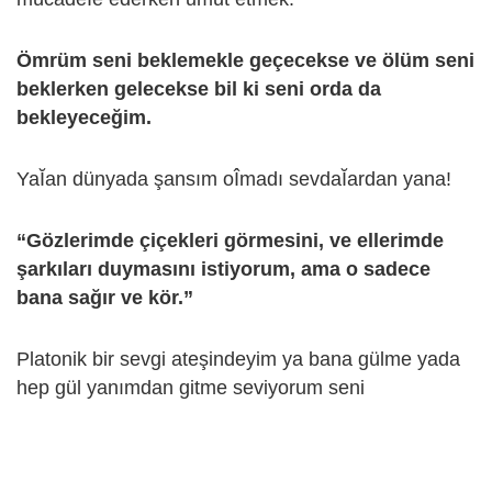
Ömrüm seni beklemekle geçecekse ve ölüm seni
beklerken gelecekse bil ki seni orda da
bekleyeceğim.
YaῘan dünyada şansım oÎmadı sevdaῘardan yana!
“Gözlerimde çiçekleri görmesini, ve ellerimde
şarkıları duymasını istiyorum, ama o sadece
bana sağır ve kör.”
Platonik bir sevgi ateşindeyim ya bana gülme yada
hep gül yanımdan gitme seviyorum seni