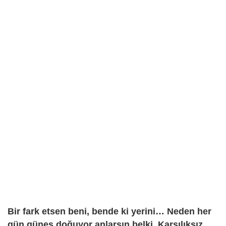
Bir fark etsen beni, bende ki yerini… Neden her
gün güneş doğuyor anlarsın belki. Karşılıksız