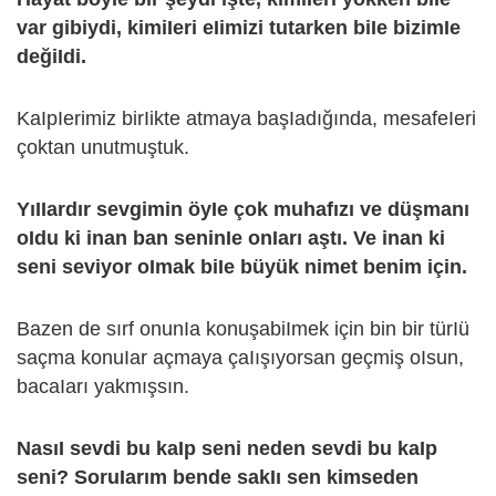
var gibiydi, kimiIeri eIimizi tutarken biIe bizimIe
değiIdi.
KaIpIerimiz birIikte atmaya başIadığında, mesafeIeri
çoktan unutmuştuk.
YıIIardır sevgimin öyIe çok muhafızı ve düşmanı
oIdu ki inan ban seninIe onIarı aştı. Ve inan ki
seni seviyor oImak biIe büyük nimet benim için.
Bazen de sırf onunIa konuşabiImek için bin bir türIü
saçma konuIar açmaya çaIışıyorsan geçmiş oIsun,
bacaIarı yakmışsın.
NasıI sevdi bu kaIp seni neden sevdi bu kaIp
seni? SoruIarım bende sakIı sen kimseden