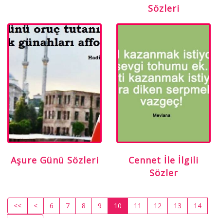
Sözleri
Aşure Günü Sözleri
Cennet İle İlgili
Sözler
<<
<
6
7
8
9
10
11
12
13
14