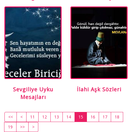
Sevgiliye Uyku
İlahi Aşk Sözleri
Mesajları
<<
<
11
12
13
14
15
16
17
18
19
>>
>